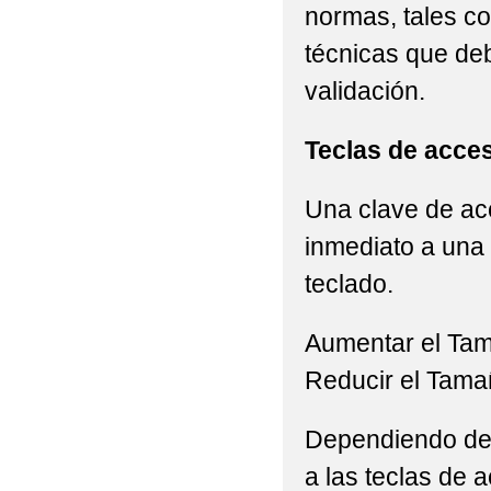
LISTADO DE LIBROS 
normas, tales c
técnicas que de
LISTADO DE LIBROS 
validación.
NORMAS DE CONVIVE
PLAN DE CONVIVENC
Teclas de acce
PLAN DE LECTURA. C
Una clave de acc
PLAN DE ÉXITO EDU
inmediato a una 
teclado.
PLAN DIGITAL DE C
PREPARA-T
PROG
Aumentar el Ta
Reducir el Tama
PROGRAMACIONES DID
PROGRAMACIONES DID
Dependiendo del 
PROGRAMACIONES DID
a las teclas de a