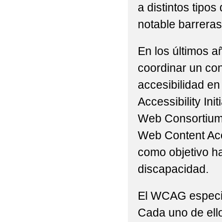
a distintos tip
ORDINARIO)
notable barreras 
CONVOCATORIA DE A
En los últimos a
EVALUACIÓN DEL PLA
coordinar un con
EVALUACIÓN DEL PLA
accesibilidad en
INFORME FINAL PLAN
Accessibility Ini
Web Consortium 
INSTRUCCIONES PAR
Web Content Acc
LIBROS DE TEXTO DE
como objetivo h
LIBROS DE TEXTO ED
discapacidad.
LISTA DE LIBROS D
El WCAG especifi
CURSO 2024-2025
Cada uno de ello