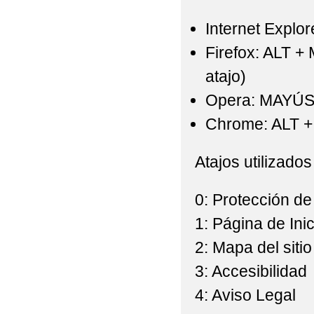
PROGRAMACIONES DID
Internet Explor
PROYECTO DE GESTIÓ
Firefox: ALT +
atajo)
PROPUESTA DE RESO
Opera: MAYÚS
ESCOLARES Y LIBROS D
Chrome: ALT + 
PROYECTO ESCOLAR
Atajos utilizados
UN PASEO ESCOLAR. 
UN PASEO ESCOLAR. 
0: Protección de
1: Página de Inic
V PLAN DE ÉXITO E
2: Mapa del sitio
VI PLAN DE ÉXITO 
3: Accesibilidad
+)
4: Aviso Legal