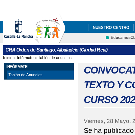
Pa
co
pri
NUESTRO CENTRO
EducamosC
PLAN DIGITAL 2025-20
CRFP
CRA Orden de Santiago, Albaladejo (Ciudad Real)
ADJUDICACIÓN DEFIN
Inicio
»
Infórmate
»
Tablón de anuncios
Se encuentra usted aquí
ADMISIÓN DE ALUMNA
INFÓRMATE
CONVOCAT
Tablón de Anuncios
APERTURA PLAZO AD
TEXTO Y 
BANCO DE LIBROS DE
CURSO 202
CONVOCATORIA DE A
CONVOCATORIA DE A
Viernes, 28 Mayo, 
Se ha publicado 
CONVOCATORIA DE A