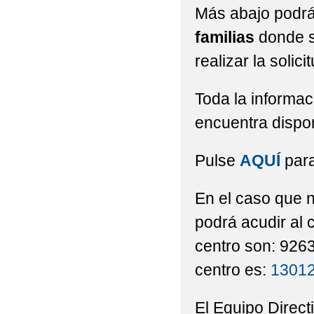
LISTADO DE LIBROS 
Más abajo podrá
LISTADO DE LIBROS 
familias
donde s
realizar la solic
NORMAS DE CONVIVE
PLAN DE CONVIVENC
Toda la informac
encuentra dispon
PLAN DE LECTURA. C
PLAN DE ÉXITO EDU
Pulse
AQUÍ
para
PLAN DIGITAL DE C
En el caso que n
PREPARA-T
PROG
podrá acudir al 
PROGRAMACIONES DID
centro son: 926
centro es:
13012
PROGRAMACIONES DID
PROGRAMACIONES DID
El Equipo Direct