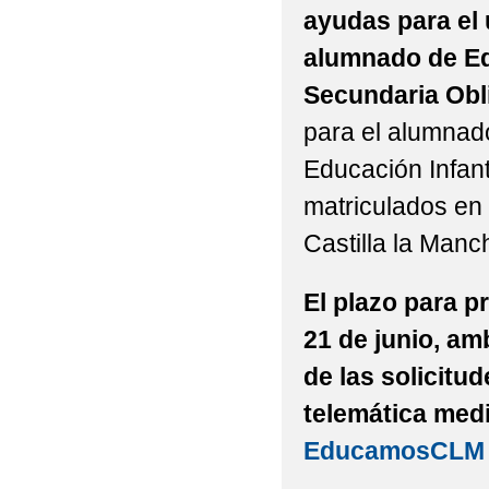
ayudas para el 
ORDINARIO)
alumnado de Ed
CONVOCATORIA DE A
Secundaria Obl
EVALUACIÓN DEL PLA
para el alumnad
Educación Infant
EVALUACIÓN DEL PLA
matriculados en
INFORME FINAL PLAN
Castilla la Manc
INSTRUCCIONES PAR
El plazo para p
LIBROS DE TEXTO DE
21 de junio, am
LIBROS DE TEXTO ED
de las solicitud
LISTA DE LIBROS D
telemática media
EducamosCLM
CURSO 2024-2025