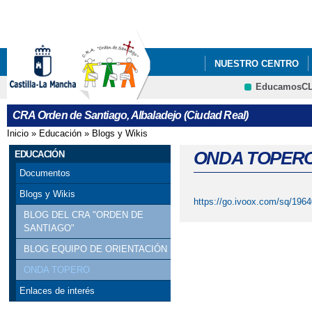
Pa
co
pri
NUESTRO CENTRO
EducamosC
PLAN DIGITAL 2025-20
CRFP
CRA Orden de Santiago, Albaladejo (Ciudad Real)
ADJUDICACIÓN DEFIN
Inicio
»
Educación
»
Blogs y Wikis
Se encuentra usted aquí
ADMISIÓN DE ALUMNA
ONDA TOPER
EDUCACIÓN
Documentos
APERTURA PLAZO AD
Blogs y Wikis
https://go.ivoox.com/sq/196
BANCO DE LIBROS DE
BLOG DEL CRA "ORDEN DE
SANTIAGO"
CONVOCATORIA DE A
BLOG EQUIPO DE ORIENTACIÓN
ONDA TOPERO
CONVOCATORIA DE A
Enlaces de interés
CONVOCATORIA DE A