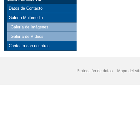
ORDINARIO)
Datos de Contacto
Galería Multimedia
CONVOCATORIA DE A
Galería de Imágenes
EVALUACIÓN DEL PLA
Galería de Vídeos
Contacta con nosotros
EVALUACIÓN DEL PLA
INFORME FINAL PLAN
Protección de datos
Mapa del sit
INSTRUCCIONES PAR
LIBROS DE TEXTO DE
LIBROS DE TEXTO ED
LISTA DE LIBROS D
CURSO 2024-2025