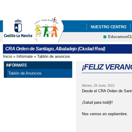
Pa
co
pri
NUESTRO CENTRO
EducamosC
PLAN DIGITAL 2025-20
CRFP
CRA Orden de Santiago, Albaladejo (Ciudad Real)
ADJUDICACIÓN DEFIN
Inicio
»
Infórmate
»
Tablón de anuncios
Se encuentra usted aquí
ADMISIÓN DE ALUMNA
¡FELIZ VERAN
INFÓRMATE
Tablón de Anuncios
APERTURA PLAZO AD
Martes, 29 Junio, 2021
BANCO DE LIBROS DE
Desde el CRA Orden de Santi
CONVOCATORIA DE A
¡Salud para tod@!
Nos vemos en septiembre.
CONVOCATORIA DE A
CONVOCATORIA DE A