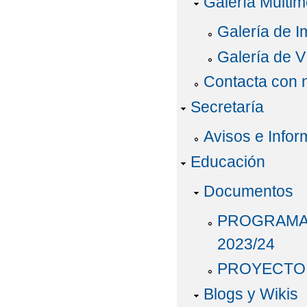
Galería Multim
ORDINARIO)
Galería de 
CONVOCATORIA DE A
Galería de V
EVALUACIÓN DEL PLA
Contacta con 
Secretaría
EVALUACIÓN DEL PLA
Avisos e Infor
INFORME FINAL PLAN
Educación
INSTRUCCIONES PAR
Documentos
LIBROS DE TEXTO DE
PROGRAMAC
LIBROS DE TEXTO ED
2023/24
LISTA DE LIBROS D
PROYECTO 
CURSO 2024-2025
Blogs y Wikis