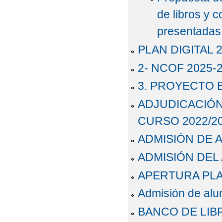
PROGRAMACIONES DID
de libros y 
presentadas
PROYECTO DE GESTIÓ
PLAN DIGITAL 
PROPUESTA DE RESO
2- NCOF 2025-
ESCOLARES Y LIBROS D
3. PROYECTO 
PROYECTO ESCOLAR
ADJUDICACIÓN 
UN PASEO ESCOLAR. 
CURSO 2022/20
ADMISIÓN DE 
UN PASEO ESCOLAR. 
ADMISIÓN DEL
V PLAN DE ÉXITO E
APERTURA PLA
VI PLAN DE ÉXITO 
Admisión de al
+)
BANCO DE LIB