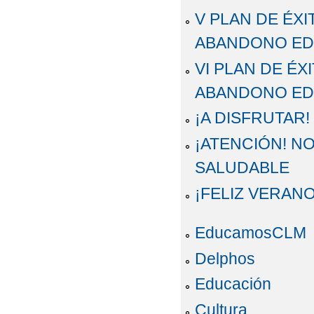
V PLAN DE ÉX
ABANDONO ED
VI PLAN DE É
ABANDONO EDU
¡A DISFRUTAR!
¡ATENCIÓN! N
SALUDABLE
¡FELIZ VERANO
EducamosCLM
Delphos
Educación
Cultura