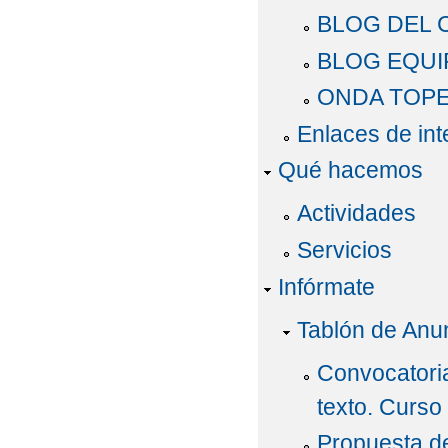
LISTADO DE LIBROS 
BLOG DEL 
LISTADO DE LIBROS 
BLOG EQUI
NORMAS DE CONVIVE
ONDA TOP
Enlaces de int
PLAN DE CONVIVENC
Qué hacemos
PLAN DE LECTURA. C
Actividades
PLAN DE ÉXITO EDU
Servicios
PLAN DIGITAL DE C
Infórmate
PREPARA-T
PROG
Tablón de Anu
PROGRAMACIONES DID
Convocatori
PROGRAMACIONES DID
texto. Curso
PROGRAMACIONES DID
Propuesta de