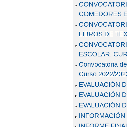
¡A DISFRUTAR!
¡A
CONVOCATORIA
COMEDORES ES
¡FELIZ VERANO!
CONVOCATORI
LIBROS DE TEX
CONVOCATORIA
ESCOLAR. CURSO
Convocatoria de
Curso 2022/202
EVALUACIÓN D
EVALUACIÓN D
EVALUACIÓN D
INFORMACIÓN 
INFORME FINAL