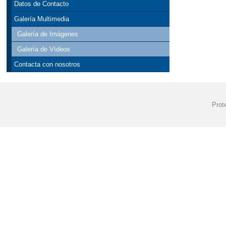
Datos de Contacto
INFORME FINAL
Galería Multimedia
Galería de Imágenes
LIBROS DE TEX
Galería de Vídeos
LISTA DE LIBR
Contacta con nosotros
LISTADO DE LI
NORMAS DE CO
Prot
PLAN DE IGUAL
PLAN DE ÉXIT
PLAN DIGITAL 
PROGRAMACIONE
PROGRAMACIONE